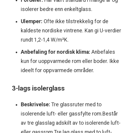
Fordeler:
Har vært standard i mange år og
isolerer bedre enn enkeltglass.
Ulemper:
Ofte ikke tilstrekkelig for de
kaldeste nordiske vintrene. Kan gi U-verdier
rundt 1,2-1,4 W/m²K.
Anbefaling for nordisk klima:
Anbefales
kun for uoppvarmede rom eller boder. Ikke
ideelt for oppvarmede områder.
3-lags isolerglass
Beskrivelse:
Tre glassruter med to
isolerende luft- eller gassfylte rom.Består
av tre glasslag adskilt av to isolerende luft-
eller gassrom.Tre lag glass med to luft-